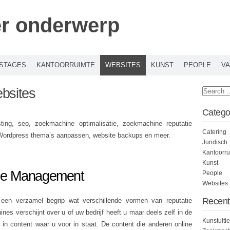
er onderwerp
STAGES
KANTOORRUIMTE
WEBSITES
KUNST
PEOPLE
VA
bsites
Catego
sting, seo, zoekmachine optimalisatie, zoekmachine reputatie
Catering
Wordpress thema’s aanpassen, website backups en meer.
Juridisch
Kantoorru
Kunst
ie Management
People
Websites
Recent
en verzamel begrip wat verschillende vormen van reputatie
 verschijnt over u of uw bedrijf heeft u maar deels zelf in de
Kunstuitl
t in content waar u voor in staat. De content die anderen online