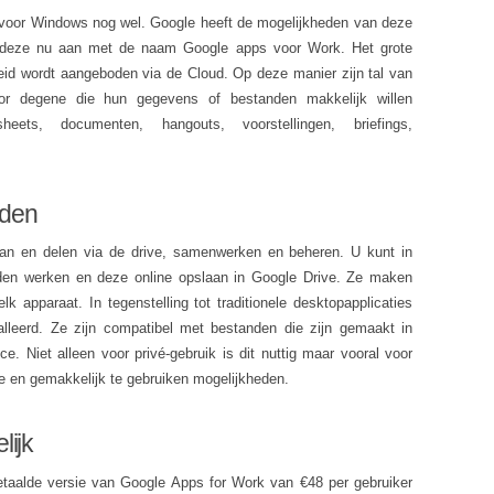
 voor Windows nog wel. Google heeft de mogelijkheden van deze
dt deze nu aan met de naam Google apps voor Work. Het grote
eid wordt aangeboden via de Cloud. Op deze manier zijn tal van
or degene die hun gegevens of bestanden makkelijk willen
eets, documenten, hangouts, voorstellingen, briefings,
nden
n en delen via de drive, samenwerken en beheren. U kunt in
en werken en deze online opslaan in Google Drive. Ze maken
 apparaat. In tegenstelling tot traditionele desktopapplicaties
alleerd. Ze zijn compatibel met bestanden die zijn gemaakt in
e. Niet alleen voor privé-gebruik is dit nuttig maar vooral voor
e en gemakkelijk te gebruiken mogelijkheden.
lijk
taalde versie van Google Apps for Work van €48 per gebruiker