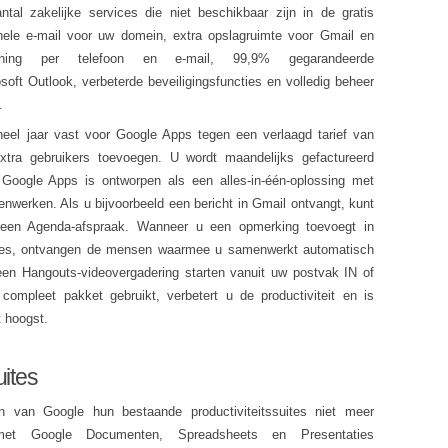
tal zakelijke services die niet beschikbaar zijn in de gratis
nele e-mail voor uw domein, extra opslagruimte voor Gmail en
teuning per telefoon en e-mail, 99,9% gegarandeerde
soft Outlook, verbeterde beveiligingsfuncties en volledig beheer
.
heel jaar vast voor Google Apps tegen een verlaagd tarief van
ra gebruikers toevoegen. U wordt maandelijks gefactureerd
 Google Apps is ontworpen als een alles-in-één-oplossing met
nwerken. Als u bijvoorbeeld een bericht in Gmail ontvangt, kunt
 een Agenda-afspraak. Wanneer u een opmerking toevoegt in
ies, ontvangen de mensen waarmee u samenwerkt automatisch
een Hangouts-videovergadering starten vanuit uw postvak IN of
ompleet pakket gebruikt, verbetert u de productiviteit en is
 hoogst.
uites
n van Google hun bestaande productiviteitssuites niet meer
met Google Documenten, Spreadsheets en Presentaties