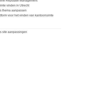
ine Reputatie Management
imte vinden in Utrecht
s thema aanpassen
tform voor het vinden van kantoorruimte
s site aanpassingen