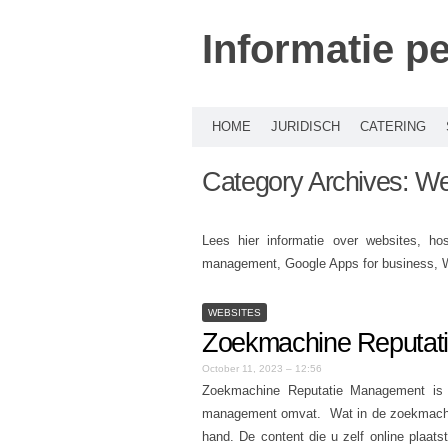
Informatie p
HOME
JURIDISCH
CATERING
Category Archives:
We
Lees hier informatie over websites, ho
management, Google Apps for business, 
WEBSITES
Zoekmachine Reputat
October 11, 2023 – 12:56
Zoekmachine Reputatie Management is e
management omvat. Wat in de zoekmachines
hand. De content die u zelf online plaats