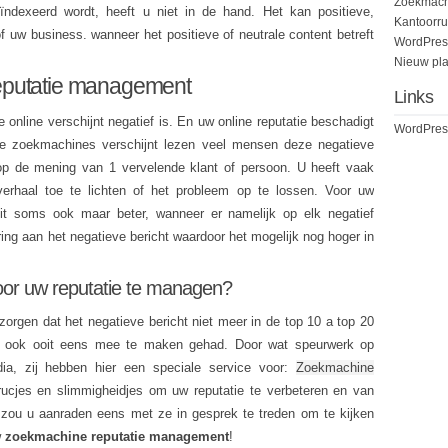
Zoekmach
ndexeerd wordt, heeft u niet in de hand. Het kan positieve,
Kantoorru
of uw business. wanneer het positieve of neutrale content betreft
WordPres
Nieuw pla
eputatie management
Links
 online verschijnt negatief is. En uw online reputatie beschadigt
WordPres
e zoekmachines verschijnt lezen veel mensen deze negatieve
op de mening van 1 vervelende klant of persoon. U heeft vaak
erhaal toe te lichten of het probleem op te lossen. Voor uw
t soms ook maar beter, wanneer er namelijk op elk negatief
ing aan het negatieve bericht waardoor het mogelijk nog hoger in
voor uw reputatie te managen?
zorgen dat het negatieve bericht niet meer in de top 10 a top 20
er ook ooit eens mee te maken gehad. Door wat speurwerk op
ia, zij hebben hier een speciale service voor:
Zoekmachine
trucjes en slimmigheidjes om uw reputatie te verbeteren en van
 zou u aanraden eens met ze in gesprek te treden om te kijken
w
zoekmachine reputatie management
!