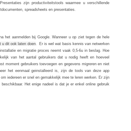
esentaties zijn productiviteitstools waarmee u verschillende
stdocumenten, spreadsheets en presentaties.
 na het aanmelden bij Google. Wanneer u op ziet tegen de hele
 u dit ook laten doen
. Er is wel wat basis kennis van netwerken
installatie en migratie proces neemt vaak 0,5-6u in beslag. Hoe
ankelijk van het aantal gebruikers dat u nodig heeft en hoeveel
nst moment gebruikers toevoegen en gegevens migreren en niet
nneer het eenmaal geinstalleerd is, zijn de tools van deze app
 om iedereen er snel en gemakkelijk mee te leren werken. Er zijn
s beschikbaar. Het enige nadeel is dat je er enkel online gebruik