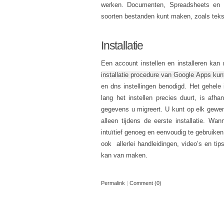
werken. Documenten, Spreadsheets en Pr
soorten bestanden kunt maken, zoals tek
Installatie
Een account instellen en installeren kan
installatie procedure van Google Apps kunt
en dns instellingen benodigd. Het gehele 
lang het instellen precies duurt, is afh
gegevens u migreert. U kunt op elk gewe
alleen tijdens de eerste installatie. Wa
intuïtief genoeg en eenvoudig te gebruiken
ook allerlei handleidingen, video’s en tip
kan van maken.
Permalink
|
Comment (0)