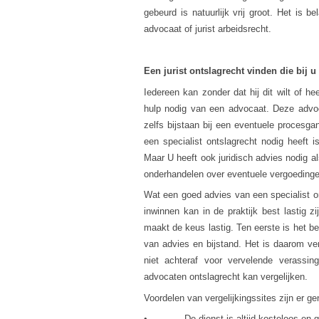
gebeurd is natuurlijk vrij groot. Het is 
advocaat of jurist arbeidsrecht.
Een jurist ontslagrecht vinden die bij u
Iedereen kan zonder dat hij dit wilt of 
hulp nodig van een advocaat. Deze adv
zelfs bijstaan bij een eventuele procesg
een specialist ontslagrecht nodig heeft i
Maar U heeft ook juridisch advies nodig al
onderhandelen over eventuele vergoedinge
Wat een goed advies van een specialist on
inwinnen kan in de praktijk best lastig z
maakt de keus lastig. Ten eerste is het be
van advies en bijstand. Het is daarom ve
niet achteraf voor vervelende verassin
advocaten ontslagrecht kan vergelijken.
Voordelen van vergelijkingssites zijn er g
• De dienst is altijd kosteloos en geh