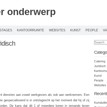
er onderwerp
STAGES
KANTOORRUIMTE
WEBSITES
KUNST
PEOPLE
VA
idisch
Catego
Catering
Juridisch
Kantoorru
Kunst
People
Websites
Recent
eent diensten aan zowel werkgevers als ook aan werknemers. Een
 gespecialiseerd is in ontslagrecht op het moment dat hij of zij
Kunstuitl
worden. De kans dat dit 1 of meerdere keren in iemands leven