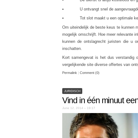
• U ontvangt snel de aangevraagde 
• Tot slot maakt u een optimale k
Om uiteindelijk de beste keus te kunnen ma
mogelijk omschrijft. Hoe meer relevante in
kunnen de ontslagrecht juristen die u 
inschatten.
Kort samengevat is het dus verstandig o
vergelijkende site diverse offertes van on
Permalink
|
Comment (0)
JURIDISCH
Vind in één minuut een
June 12, 2014 – 19:17