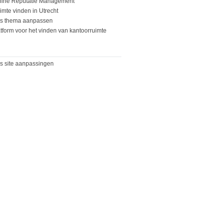
ine Reputatie Management
imte vinden in Utrecht
s thema aanpassen
tform voor het vinden van kantoorruimte
s site aanpassingen