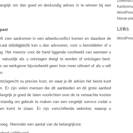
Zoekmach
belangrijk om dan goed en deskundig advies in te winnen bij een
Kantoorru
WordPres
Nieuw pla
Links
 past
heeft zien aankomen in een arbeidsconflict komen en daardoor de
WordPres
ocaat
ontslagrecht
kan u dan adviseren, voor u bemiddelen of u
ang. Het meeste voor de hand liggende voorbeeld van wanneer u
s natuurlijk als u ontslagen dreigt te worden of ontslagen bent.
s uw werkgever bijvoorbeeld geen loon meer uitkeert of als u wilt
n.
tslagrecht nu precies kost, en waar je dit advies het beste kunt
ijn. Er zijn velen mensen die dit aanbieden en dit grote aanbod
langrijk je goed de laten voorlichten over de te verwachte kosten
rstandig om gebruik te maken van een vergelijk service zodat u
gen komt te staan. Er zijn verschillende websites waarop u
enoeg. Hieronder een aantal van de belangrijkste:
eel vrijblijvend