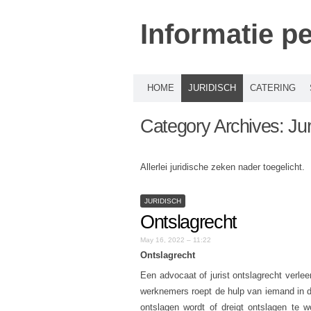
Informatie p
HOME
JURIDISCH
CATERING
Category Archives:
Jur
Allerlei juridische zeken nader toegelicht.
JURIDISCH
Ontslagrecht
May 16, 2022 – 11:22
Ontslagrecht
Een advocaat of jurist ontslagrecht verl
werknemers roept de hulp van iemand in die
ontslagen wordt of dreigt ontslagen te 